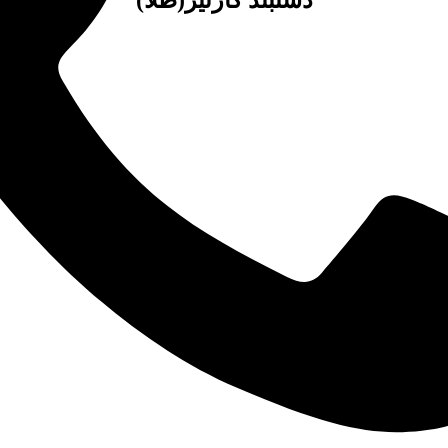
دستبند کارتیر(طلا)