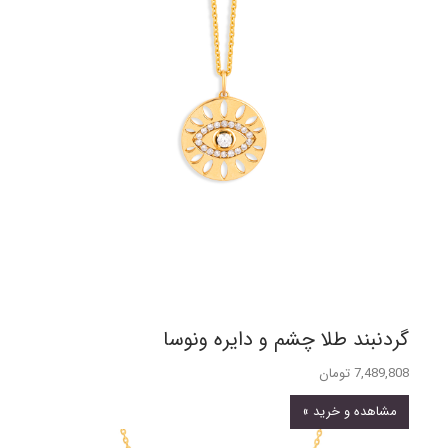
گردنبند طلا چشم و دایره ونوسا
7,489,808 تومان
مشاهده و خرید »