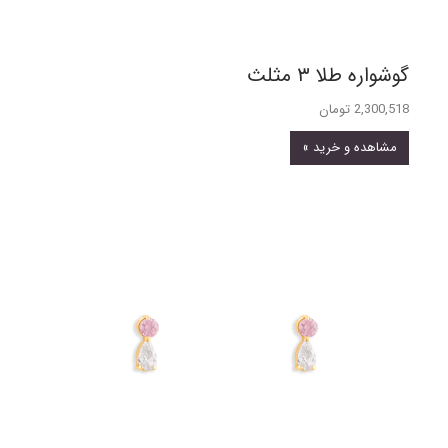
گوشواره طلا ۳ مثلث
2,300,518 تومان
مشاهده و خرید »