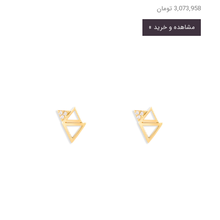
3,073,958 تومان
مشاهده و خرید »