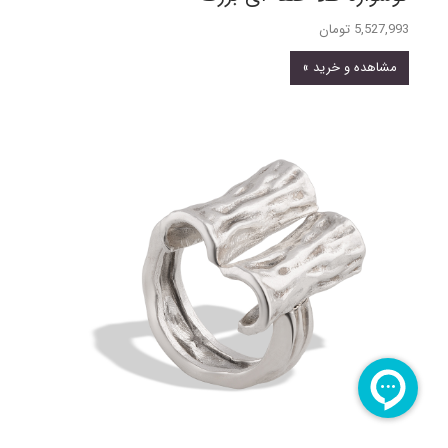
5,527,993 تومان
مشاهده و خرید »